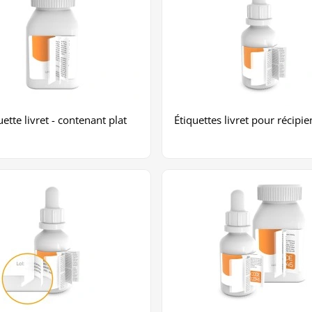
uette livret - contenant plat
Étiquettes livret pour récipi
+2
Plus de Photos