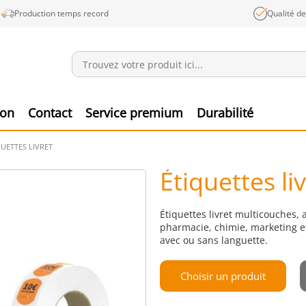
Production temps record
Qualité d
Annonces
Produ
ion
Contact
Service premium
Durabilité
QUETTES LIVRET
Étiquettes li
Étiquettes livret multicouches,
pharmacie, chimie, marketing et
avec ou sans languette.
Choisir un produit