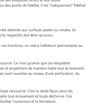
é des étiquettes livrets et leur utilité
 des points de fidélité, il est "ludiquement" fidélisé
ivrets destinés aux surfaces plates ou rondes. En
ts respectifs doit être raccourci.
i ces fonctions, on citera l'adhésion permanente ou
ourcie. Ce n'est qu'ainsi que ces étiquettes
ées et empêchent de manière fiable tout écrasement
ais sont ouvertes au niveau d'une perforation, du
ase raccourcie. C'est la seule façon pour les
ble tout écrasement et toute déchirure. Ces
iliter l'ouverture et la fermeture.