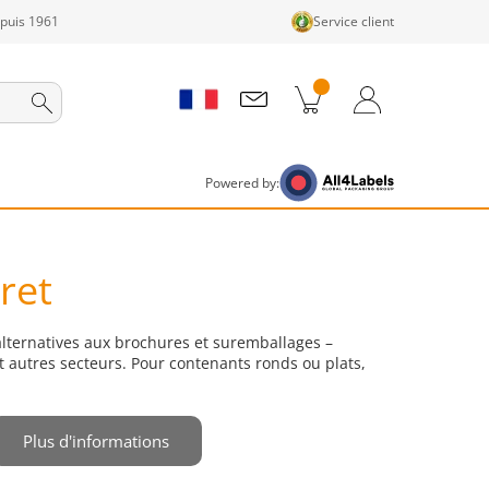
epuis 1961
Service client
its dans le panier
Panier
Connexion / Inscription
Powered by:
vret
 alternatives aux brochures et suremballages –
 autres secteurs. Pour contenants ronds ou plats,
Plus d'informations