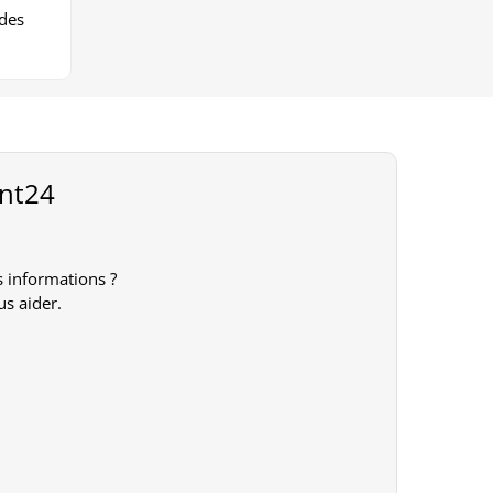
odes
int24
 informations ?
us aider.