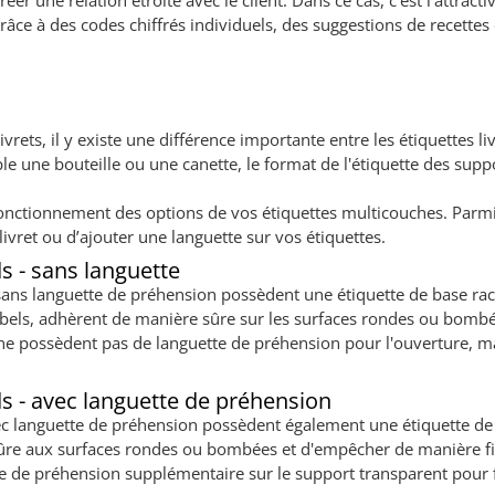
une relation étroite avec le client. Dans ce cas, c'est l'attractivit
e à des codes chiffrés individuels, des suggestions de recettes ou
livrets, il y existe une différence importante entre les étiquettes l
e une bouteille ou une canette, le format de l'étiquette des suppor
on fonctionnement des options de vos étiquettes multicouches. Parm
 livret ou d’ajouter une languette sur vos étiquettes.
s - sans languette
sans languette de préhension possèdent une étiquette de base racc
bels, adhèrent de manière sûre sur les surfaces rondes ou bomb
 ne possèdent pas de languette de préhension pour l'ouverture, m
ds - avec languette de préhension
ec languette de préhension possèdent également une étiquette de b
ûre aux surfaces rondes ou bombées et d'empêcher de manière fia
 de préhension supplémentaire sur le support transparent pour fac