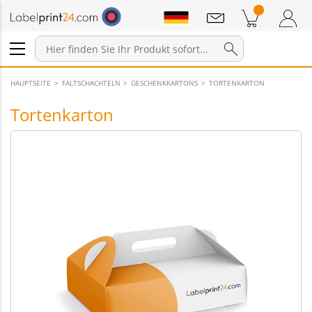
Mitteilungen
Warenkorb
Zum Warenkorb
Anmelden / Registrieren
HAUPTSEITE
FALTSCHACHTELN
GESCHENKKARTONS
TORTENKARTON
Tortenkarton