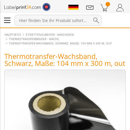
Mitteilungen
Warenkorb
Zum Warenkorb
Anmelden / Registrieren
HAUPTSEITE
ETIKETTENZUBEHÖR - MASCHINEN
THERMOTRANSFERBÄNDER - WACHS
THERMOTRANSFER-WACHSBAND, SCHWARZ, MASSE: 104 MM X 300 M, OUT
Thermotransfer-Wachsband,
Schwarz, Maße: 104 mm x 300 m, out