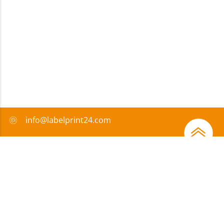
info@labelprint24.com
+49 751 561680
FAQ
Zahlungsmethode
Zertifikate