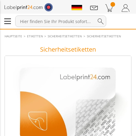
Mitteilungen
Warenkorb
Zum Warenkorb
Anmelden / Registrieren
HAUPTSEITE
ETIKETTEN
SICHERHEITSETIKETTEN
SICHERHEITSETIKETTEN
Sicherheitsetiketten