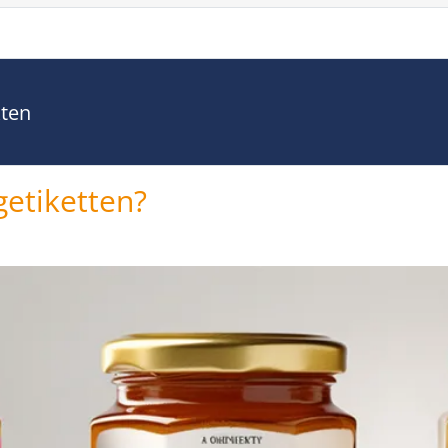
kten
getiketten?