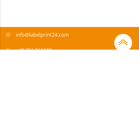
info@labelprint24.com
+49 751 561680
FAQ
Zahlungsmethode
Zertifikate
Förderungen