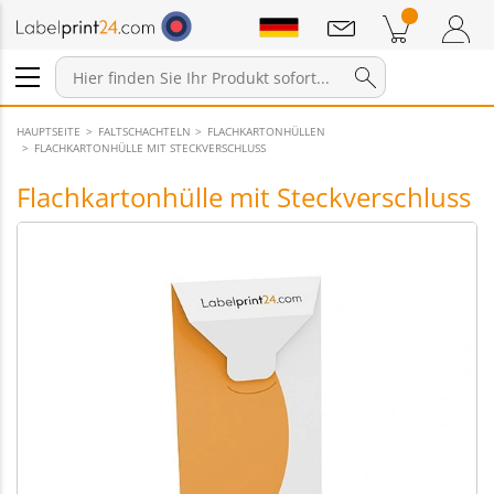
Mitteilungen
Warenkorb
Zum Warenkorb
Anmelden / Registrieren
HAUPTSEITE
FALTSCHACHTELN
FLACHKARTONHÜLLEN
FLACHKARTONHÜLLE MIT STECKVERSCHLUSS
Flachkartonhülle mit Steckverschluss