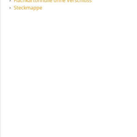
Flachkartonhülle ohne Verschluss
Steckmappe