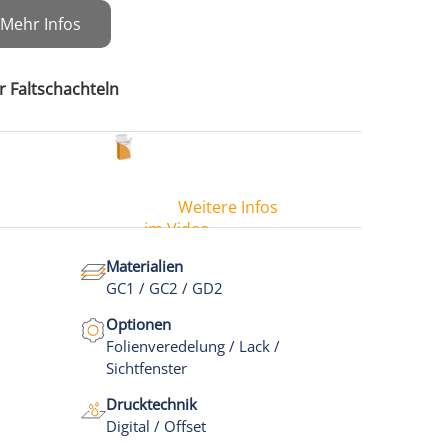
Mehr Infos
ür Faltschachteln
Weitere Infos
im Video
Materialien
GC1 / GC2 / GD2
Optionen
Folienveredelung / Lack /
Sichtfenster
Drucktechnik
Digital / Offset