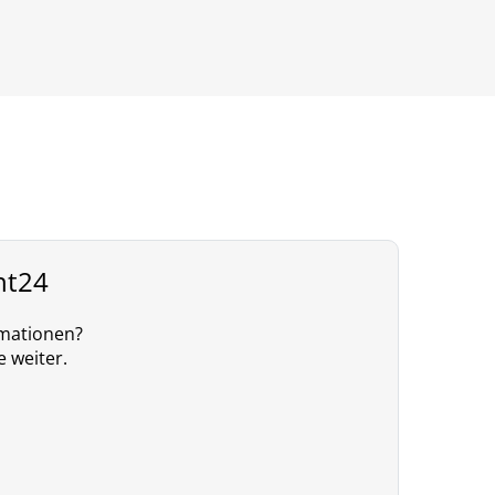
nt24
rmationen?
e weiter.