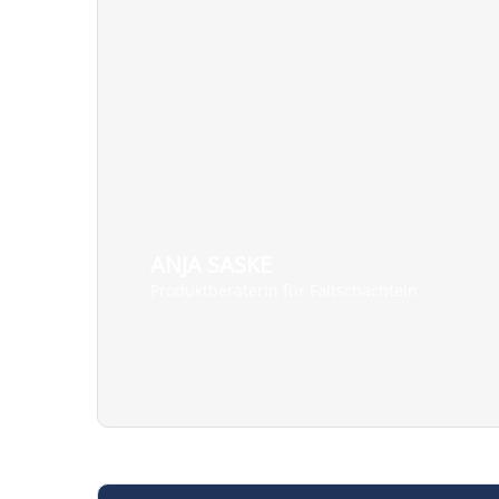
ANJA SASKE
Produktberaterin für Faltschachteln