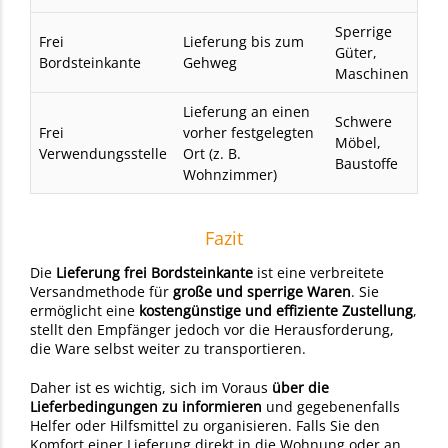
Sperrige
Frei
Lieferung bis zum
Güter,
Bordsteinkante
Gehweg
Maschinen
Lieferung an einen
Schwere
Frei
vorher festgelegten
Möbel,
Verwendungsstelle
Ort (z. B.
Baustoffe
Wohnzimmer)
Fazit
Die
Lieferung frei Bordsteinkante
ist eine verbreitete
Versandmethode für
große und sperrige Waren
. Sie
ermöglicht eine
kostengünstige und effiziente Zustellung
,
stellt den Empfänger jedoch vor die Herausforderung,
die Ware selbst weiter zu transportieren.
Daher ist es wichtig, sich im Voraus
über die
Lieferbedingungen zu informieren
und gegebenenfalls
Helfer oder Hilfsmittel zu organisieren. Falls Sie den
Komfort einer Lieferung direkt in die Wohnung oder an