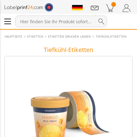
Mitteilungen
Warenkorb
Zum Warenkorb
Anmelden / Registrieren
HAUPTSEITE
ETIKETTEN
ETIKETTEN DRUCKEN LASSEN
TIEFKÜHL-ETIKETTEN
Tiefkühl-Etiketten