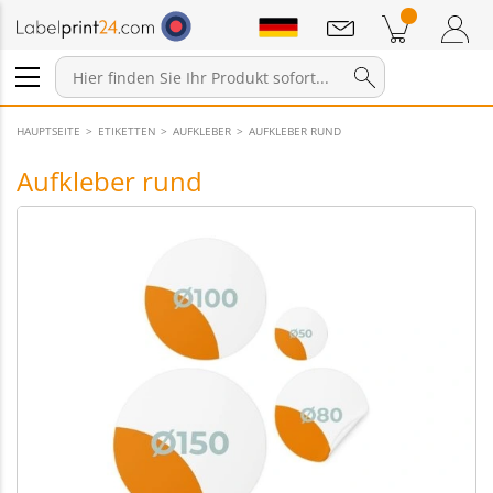
Mitteilungen
Warenkorb
Zum Warenkorb
Anmelden / Registrieren
HAUPTSEITE
ETIKETTEN
AUFKLEBER
AUFKLEBER RUND
Aufkleber rund