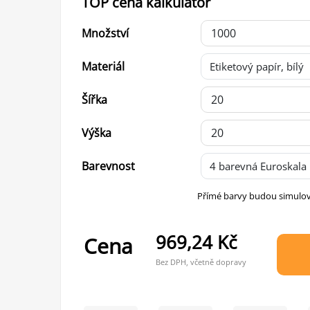
TOP cena kalkulátor
Množství
Materiál
Šířka
Výška
Barevnost
Přímé barvy budou simulo
969,24 Kč
Cena
Bez DPH, včetně dopravy