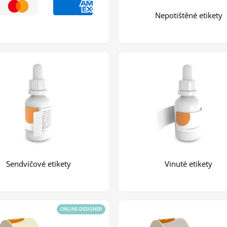
Nepotištěné etikety
Sendvičové etikety
Vinuté etikety
ONLINE-DESIGNER