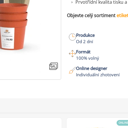
Prvotřídní kvalita tisku 
Objevte celý sortiment
etike
Produkce
Od 2 dní
Formát
100% volný
Online designer
Individuální zhotovení
ONLIN