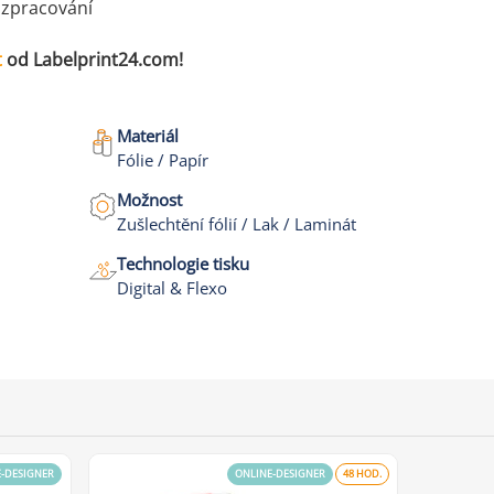
a zpracování
t
od Labelprint24.com!
Materiál
Fólie / Papír
Možnost
Zušlechtění fólií / Lak / Laminát
Technologie tisku
Digital & Flexo
E-DESIGNER
ONLINE-DESIGNER
48 HOD.