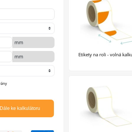
Etikety na roli - volná kalk
vány
Dále ke kalkulátoru