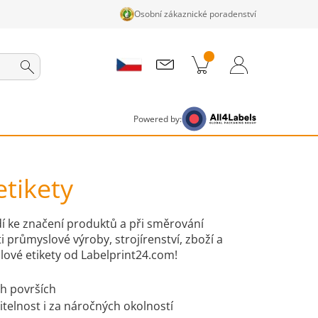
Osobní zákaznické poradenství
ky v košíku
Nákupní Košík
Přihlášení / Registrace
Powered by:
tikety
dí ke značení produktů a při směrování
i průmyslové výroby, strojírenství, zboží a
lové etikety od Labelprint24.com!
ch površích
čitelnost i za náročných okolností