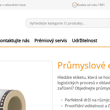
e v rekordním čase
Kvalita od roku 1961
Sdělení
Polož
ontaktujte nás
Prémiový servis
Udržitelnost
Průmyslové e
Hledáte etiketu, která se ho
logistických procesů v oblast
zařízení? Objednejte průmys
Perfektně drží na různý
Prvotřídní viditelnost a 