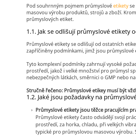
Pod souhrnným pojmem průmyslové
etikety
se
masovou výrobu produktů, strojů a zboží. Kromě 
průmyslových etiket.
1.1. Jak se odlišují průmyslové etikety o
Průmyslové etikety se odlišují od ostatních etike
zapříčiněny podmínkami, jimž jsou průmyslové e
Tyto komplexní podmínky zahrnují vysoké poža
prostředí, jakož i velké množství pro průmysl s
nebezpečných látkách, směrnici o GMP nebo nař
Stručně řečeno: Průmyslové etikey musí být vždy 
1.2. Jaké jsou požadavky na průmyslové
Průmyslové etikety jsou těžce pracujícím p
Průmyslové etikety často odvádějí svojí pr
prostředí, za horka, chladu, při velkých vi
typické pro průmyslovou masovou výrobu. Str