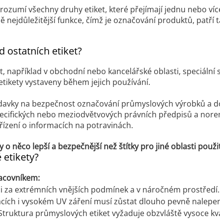
 rozumí všechny druhy etiket, které přejímají jednu nebo ví
nejdůležitější funkce, čímž je označování produktů, patří t
d ostatních etiket?
t, například v obchodní nebo kancelářské oblasti, speciální 
tikety vystaveny během jejich používání.
davky na bezpečnost označování průmyslových výrobků a d
pecifických nebo meziodvětvových právních předpisů a norem
ízení o informacích na potravinách.
o něco lepší a bezpečnější než štítky pro jiné oblasti použit
 etikety?
racovníkem:
áci za extrémních vnějších podmínek a v náročném prostřed
bracích i vysokém UV záření musí zůstat dlouho pevně nalepen
uktura průmyslových etiket vyžaduje obzvláště vysoce kvali