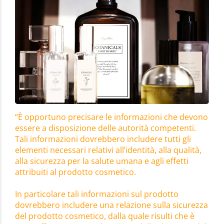
“È opportuno precisare le informazioni che devono
essere a disposizione delle autorità competenti.
Tali informazioni dovrebbero includere tutti gli
elementi necessari relativi all’identità, alla qualità,
alla sicurezza per la salute umana e agli effetti
attribuiti al prodotto cosmetico.
In particolare tali informazioni sul prodotto
dovrebbero includere una relazione sulla sicurezza
del prodotto cosmetico, dalla quale risulti che è