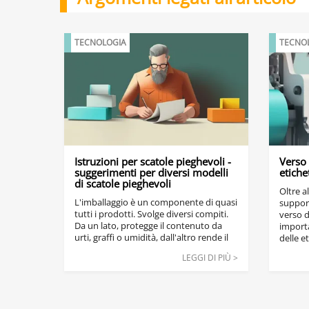
TECNOLOGIA
TECNO
Istruzioni per scatole pieghevoli -
Verso 
suggerimenti per diversi modelli
etiche
di scatole pieghevoli
Oltre a
L'imballaggio è un componente di quasi
support
tutti i prodotti. Svolge diversi compiti.
verso d
Da un lato, protegge il contenuto da
importa
urti, graffi o umidità, dall'altro rende il
delle e
prodotto più facile da maneggiare.
LEGGI DI PIÙ >
Questo vale soprattutto per i piccoli
carichi unitari, i liquidi e le merci sfuse.