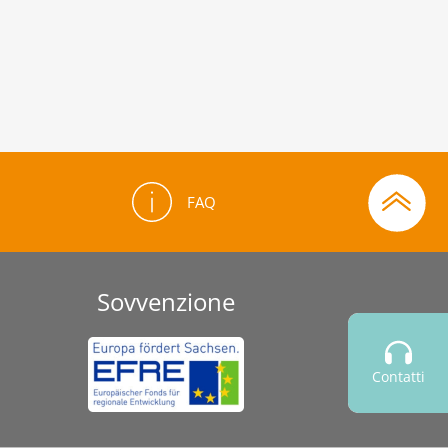
quali caratteristiche le rendono così
particolari.
FAQ
Sovvenzione
Contatti