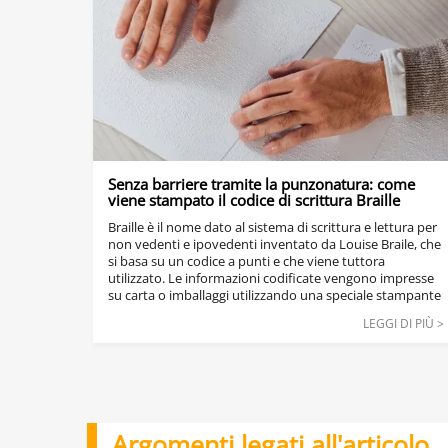
Senza barriere tramite la punzonatura: come
viene stampato il codice di scrittura Braille
Braille è il nome dato al sistema di scrittura e lettura per
non vedenti e ipovedenti inventato da Louise Braile, che
si basa su un codice a punti e che viene tuttora
utilizzato. Le informazioni codificate vengono impresse
su carta o imballaggi utilizzando una speciale stampante
Braille. Per diverse applicazioni, come ad esempio sulle
LEGGI DI PIÙ >
confezioni di medicinali, l'etichettatura in Braille
riportante informazioni importanti è obbligatoria per
legge.
Argomenti legati all'articolo