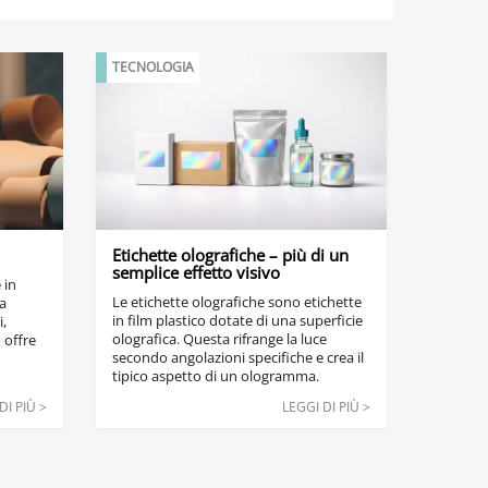
TECNOLOGIA
Etichette olografiche – più di un
semplice effetto visivo
 in
Le etichette olografiche sono etichette
a
in film plastico dotate di una superficie
i,
olografica. Questa rifrange la luce
 offre
secondo angolazioni specifiche e crea il
tipico aspetto di un ologramma.
Vengono spesso utilizzate per la
DI PIÙ >
LEGGI DI PIÙ >
prevenzione delle contraffazioni, poiché
il loro speciale processo di produzione
rende l’imitazione quasi impossibile. Di
seguito scoprirete come si sono
sviluppate le etichette olografiche e