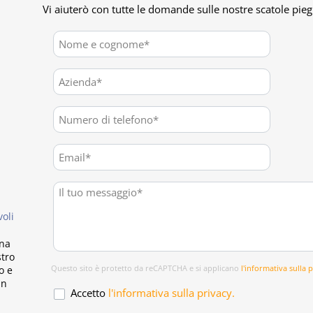
Vi aiuterò con tutte le domande sulle nostre scatole pieg
oli
una
stro
Questo sito è protetto da reCAPTCHA e si applicano
l'informativa sulla 
o e
in
Accetto
l'informativa sulla privacy.