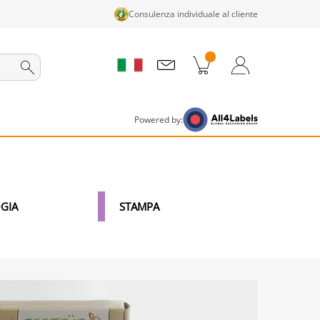
Consulenza individuale al cliente
tti nel carrello
Carrello
Accedi / Registrati
Powered by:
GIA
STAMPA