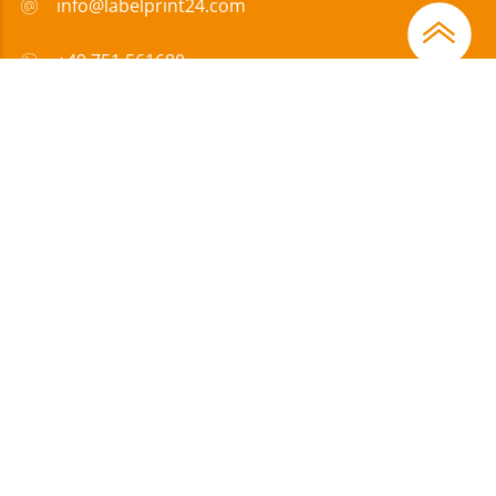
info@labelprint24.com
+49 751 561680
FAQ
Zahlungsmethode
Zertifikate
Förderungen
Impressum
|
Datenschutz
|
ABLs