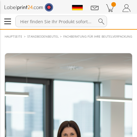
Mitteilungen
Warenkorb
Zum Warenkorb
Anmelden / Registrieren
HAUPTSEITE
STANDBODENBEUTEL
FACHBERATUNG FÜR IHRE BEUTELVERPACKUNG