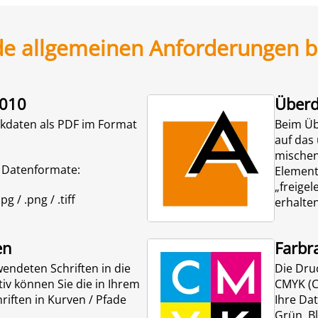
de allgemeinen Anforderungen be
2010
Überd
ckdaten als PDF im Format
Beim Üb
auf das
mischen
 Datenformate:
Element
„freigel
jpg / .png / .tiff
erhalten
en
Farb
rwendeten Schriften in die
Die Dru
tiv können Sie die in Ihrem
CMYK (C
iften in Kurven / Pfade
Ihre Da
Grün, Bl