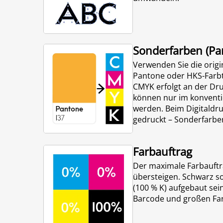
Sonderfarben (Pa
Verwenden Sie die orig
Pantone oder HKS-Farbt
CMYK erfolgt an der Dr
können nur im konventi
werden. Beim Digitaldr
gedruckt – Sonderfarbe
Farbauftrag
Der maximale Farbauftra
übersteigen. Schwarz s
(100 % K) aufgebaut sein
Barcode und großen Far