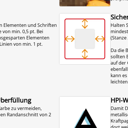
Siche
en Elementen und Schriften
Halten 
e von min. 0,5 pt. Bei
mindest
ausgesparten Elementen
(Stanze 
inien von min. 1 pt.
Da die 
sollten 
auf der 
ebenfal
kann es
leichte
Überfüllung
HPI-W
lfarbe zu vermeiden,
Damit D
nen Randanschnitt von 2
metalli
Kraftpap
dort we