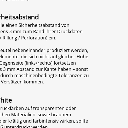
rheitsabstand
Sie einen Sicherheitsabstand von
ens 3 mm zum Rand Ihrer Druckdaten
/ Rillung / Perforation) ein.
Beutel nebeneinander produziert werden,
Elemente, die sich nicht auf gleicher Höhe
Gegenseite (links/rechts) fortsetzen
ls 3 mm Abstand zur Kante haben – sonst
 durch maschinenbedingte Toleranzen zu
n Versätzen kommen.
hite
ruckfarben auf transparenten oder
schen Materialien, sowie braunem
ier kräftig und farbintensiv wirken, sollte
iß unterdruckt werden.