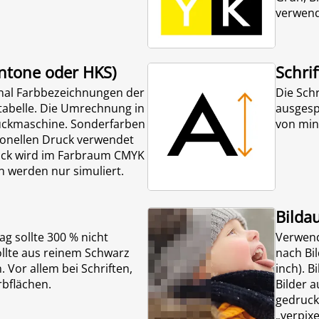
verwend
ntone oder HKS)
Schri
inal Farbbezeichnungen der
Die Schr
abelle. Die Umrechnung in
ausgesp
uckmaschine. Sonderfarben
von min.
onellen Druck verwendet
uck wird im Farbraum CMYK
n werden nur simuliert.
Bilda
g sollte 300 % nicht
Verwend
ollte aus reinem Schwarz
nach Bi
. Vor allem bei Schriften,
inch). B
bflächen.
Bilder a
gedruck
„verpixe