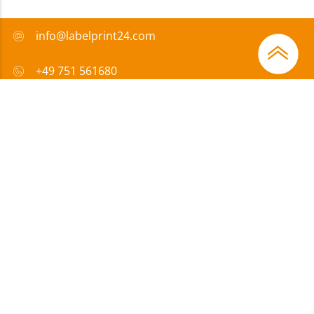
info@labelprint24.com
+49 751 561680
FAQ
Sposób płatności
Certyfikaty
Wsparcie