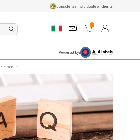
Consulenza individuale al cliente
tti nel carrello
Carrello
Accedi / Registrati
Powered by:
ZI ONLINE?