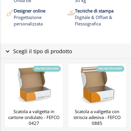
Onda EB
30 kg
Designer online
Tecniche di stampa
Progettazione
Digitale & Offset &
personalizzata
Flessografica
Scegli il tipo di prodotto
ONLINE-DESIGNER
ONLINE-DESIGNER
Scatola a valigetta in
Scatola a valigetta con
cartone ondulato - FEFCO
striscia adesiva - FEFCO
0427
0885