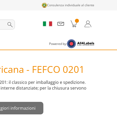
Consulenza individuale al cliente
tti nel carrello
Carrello
Accedi / Registrati
Powered by:
ricana - FEFCO 0201
01: il classico per imballaggio e spedizione.
interne distanziate; per la chiusura servono
giori informazioni