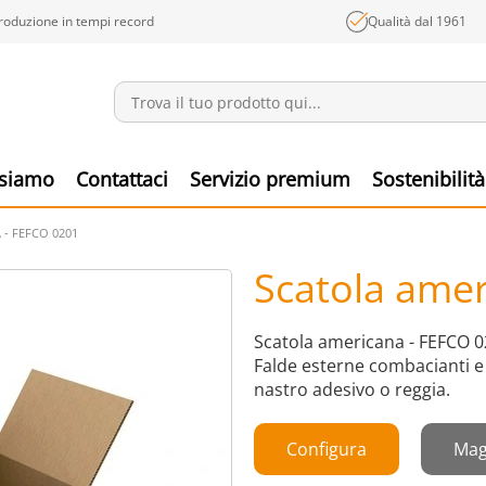
roduzione in tempi record
Qualità dal 1961
Annunci
Prodo
 siamo
Contattaci
Servizio premium
Sostenibilità
- FEFCO 0201
Scatola ame
Scatola americana - FEFCO 02
Falde esterne combacianti e 
nastro adesivo o reggia.
Configura
Mag