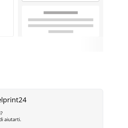
elprint24
i?
i aiutarti.