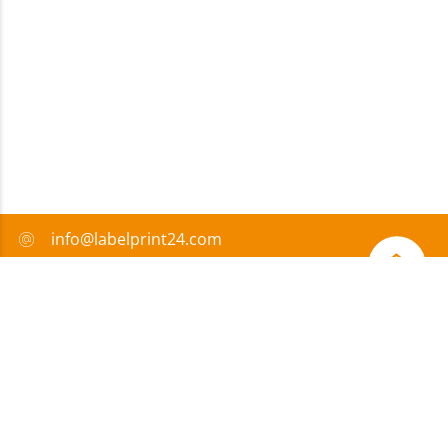
info@labelprint24.com
+33 982 99 61 59
FAQ
Moyens de paiement
Certificats