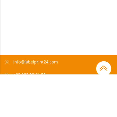
info@labelprint24.com
+33 982 99 61 59
FAQ
Moyens de paiement
Certificats