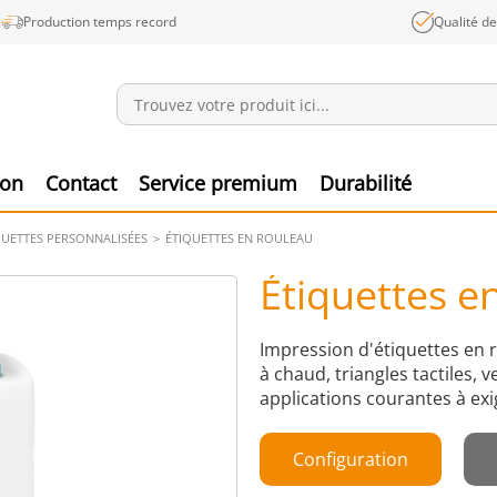
Production temps record
Qualité d
Annonces
Produ
ion
Contact
Service premium
Durabilité
QUETTES PERSONNALISÉES
ÉTIQUETTES EN ROULEAU
Étiquettes e
Impression d'étiquettes en 
à chaud, triangles tactiles, 
applications courantes à ex
Configuration