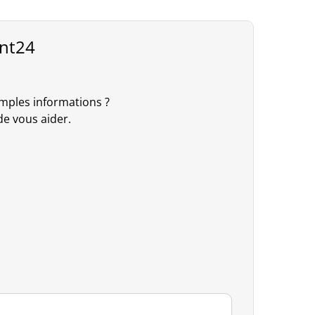
int24
mples informations ?
 de vous aider.