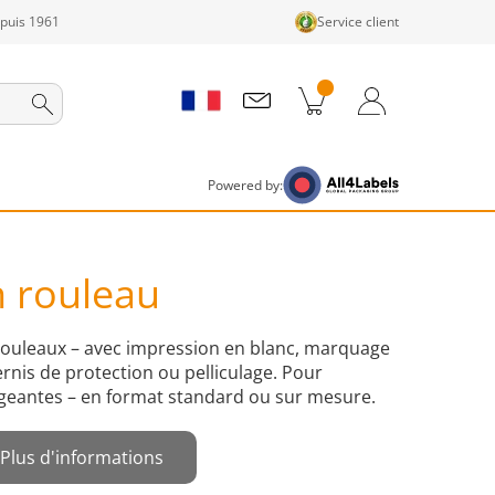
epuis 1961
Service client
its dans le panier
Panier
Connexion / Inscription
Powered by:
n rouleau
rouleaux – avec impression en blanc, marquage
vernis de protection ou pelliculage. Pour
igeantes – en format standard ou sur mesure.
Plus d'informations