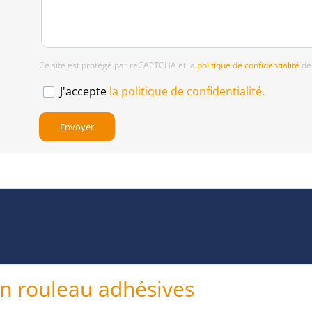
Ce site est protégé par reCAPTCHA et la
politique de confidentialité
de
J'accepte
la politique de confidentialité.
en rouleau adhésives