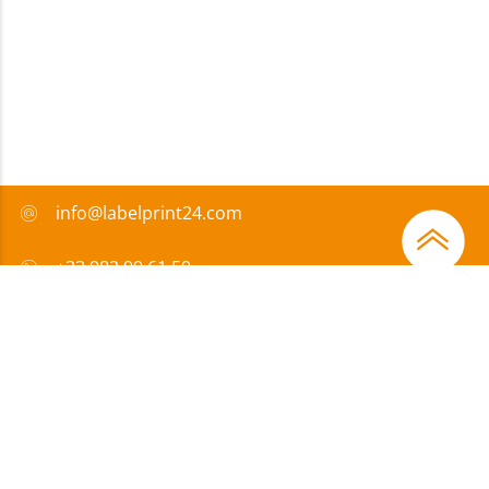
info@labelprint24.com
+33 982 99 61 59
FAQ
Moyens de paiement
Certificats
Subvention