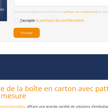
ées
Ce site est protégé par reCAPTCHA et la
politique de confidentialité
de Goog
J'accepte
la politique de confidentialité.
te de la boîte en carton avec pat
r mesure
personnalisables
, offrant une grande variété de solutions d’emball