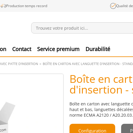
Production temps record
Qualité d
Annonces
Produ
ion
Contact
Service premium
Durabilité
AVEC PATTE D'INSERTION
BOÎTE EN CARTON AVEC LANGUETTE D'INSERTION - STAN
Boîte en car
d'insertion -
Boîte en carton avec languette 
haut et bas, languettes décalées
norme ECMA A2120 / A20.20.03.
Configuration
P