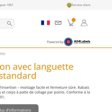
epuis 1961
Service client
its dans le panier
Panier
Connexion / Inscription
Powered by:
DARD
ton avec languette
 standard
d'insertion – montage facile et fermeture sûre. Rabats
 et corps à patte de collage par points. Conforme à la
01.
lus d'informations