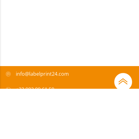
info@labelprint24.com
+33 982 99 61 59
FAQ
Moyens de paiement
Certificats