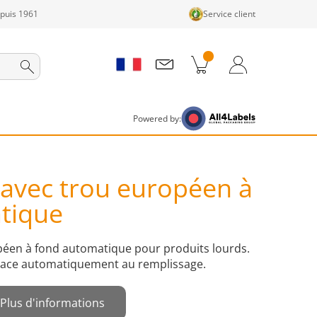
epuis 1961
Service client
its dans le panier
Panier
Connexion / Inscription
Powered by:
 avec trou européen à
tique
péen à fond automatique pour produits lourds.
place automatiquement au remplissage.
Plus d'informations