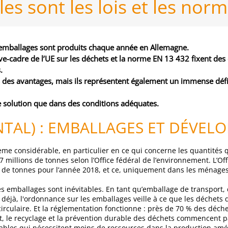
es sont les lois et les nor
’emballages sont produits chaque année en Allemagne.
tive-cadre de l’UE sur les déchets et la norme EN 13 432 fixent des
.
 des avantages, mais ils représentent également un immense défi 
e solution que dans des conditions adéquates.
TAL) : EMBALLAGES ET DÉVEL
e considérable, en particulier en ce qui concerne les quantités q
 millions de tonnes selon l’Office fédéral de l’environnement. L’Offi
s de tonnes pour l’année 2018, et ce, uniquement dans les ménages
es emballages sont inévitables. En tant qu’emballage de transport,
éjà, l'ordonnance sur les emballages veille à ce que les déchets qu
rculaire. Et la réglementation fonctionne : près de 70 % des déche
t, le recyclage et la prévention durable des déchets commencent p
lables qui nécessitent moins de ressources dans la production amé