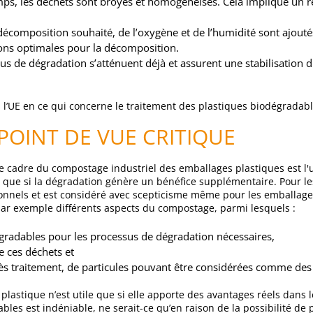
mps, les déchets sont broyés et homogénéisés. Cela implique un 
 décomposition souhaité, de l’oxygène et de l’humidité sont ajout
ions optimales pour la décomposition.
ssus de dégradation s’atténuent déjà et assurent une stabilisation 
ans l’UE en ce qui concerne le traitement des plastiques biodégrada
POINT DE VUE CRITIQUE
cadre du compostage industriel des emballages plastiques est l'ut
que si la dégradation génère un bénéfice supplémentaire. Pour les
nnels et est considéré avec scepticisme même pour les emballages
ar exemple différents aspects du compostage, parmi lesquels :
égradables pour les processus de dégradation nécessaires,
e ces déchets et
ès traitement, de particules pouvant être considérées comme de
plastique n’est utile que si elle apporte des avantages réels dans l
les est indéniable, ne serait-ce qu’en raison de la possibilité de 