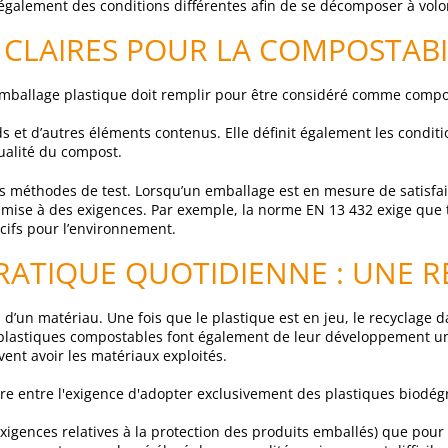
 également des conditions différentes afin de se décomposer à volo
S CLAIRES POUR LA COMPOSTABI
emballage plastique doit remplir pour être considéré comme compo
ds et d’autres éléments contenus. Elle définit également les condit
qualité du compost.
es méthodes de test. Lorsqu’un emballage est en mesure de satisfaire 
 soumise à des exigences. Par exemple, la norme EN 13 432 exige que 
cifs pour l’environnement.
RATIQUE QUOTIDIENNE : UNE RE
un matériau. Une fois que le plastique est en jeu, le recyclage dans
lastiques compostables font également de leur développement un vé
ent avoir les matériaux exploités.
ntre entre l'exigence d'adopter exclusivement des plastiques biodégr
xigences relatives à la protection des produits emballés) que pour l