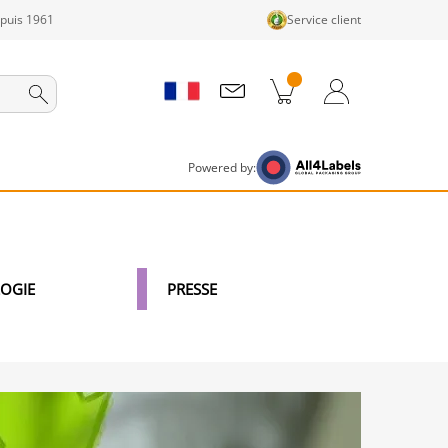
epuis 1961
Service client
its dans le panier
Panier
Connexion / Inscription
Powered by:
OGIE
PRESSE