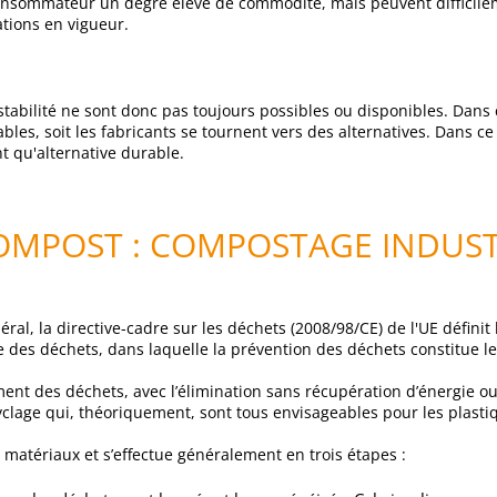
 consommateur un degré élevé de commodité, mais peuvent difficil
tions en vigueur.
abilité ne sont donc pas toujours possibles ou disponibles. Dans ce
ables, soit les fabricants se tournent vers des alternatives. Dans c
t qu'alternative durable.
OMPOST : COMPOSTAGE INDUST
al, la directive-cadre sur les déchets (2008/98/CE) de l'UE définit l
e des déchets, dans laquelle la prévention des déchets constitue 
ent des déchets, avec l’élimination sans récupération d’énergie o
ecyclage qui, théoriquement, sont tous envisageables pour les plast
 matériaux et s’effectue généralement en trois étapes :