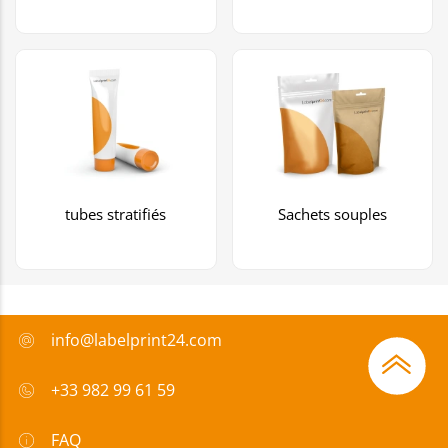
tubes stratifiés
Sachets souples
info@labelprint24.com
+33 982 99 61 59
FAQ