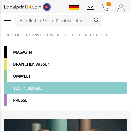
Mitteilungen
Warenkorb
Zum Warenkorb
Anmelden / Registrieren
HAUPTSEITE
MAGAZIN
TECHNOLOGIE
ROLLENKERNE FÜR ETIKETTEN
MAGAZIN
BRANCHENWISSEN
UMWELT
TECHNOLOGIE
PRESSE