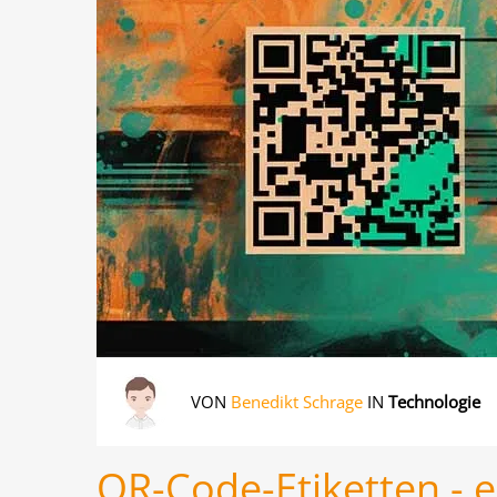
VON
Benedikt Schrage
IN
Technologie
QR-Code-Etiketten - e