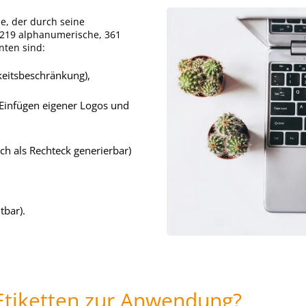
e, der durch seine
st 219 alphanumerische, 361
nten sind:
keitsbeschränkung),
Einfügen eigener Logos und
ch als Rechteck generierbar)
tbar).
iketten zur Anwendung?