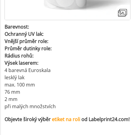
Barevnost:
Ochranný UV lak:
Vnější průměr role:
Průměr dutinky role:
Rádius rohů:
Výsek laserem:
4 barevná Euroskala
lesklý lak
max. 100 mm
76 mm
2 mm
při malých množstvích
+4
Objevte široký výběr
etiket na roli
od Labelprint24.com!
Více fotek