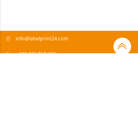
info@labelprint24.com
+420 472 717 600
FAQ
Způsob platby
Certifikáty
Přispíváme