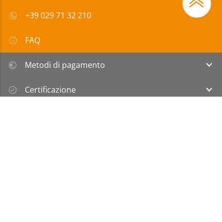
+39 029 71 32 210
FAQ
Metodi di pagamento
Certificazione
Sovvenzione
Informazioni
|
Protezione dei
|
Condizioni
legali
dati
generali