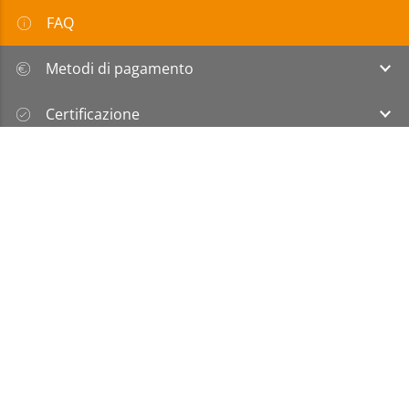
FAQ
Metodi di pagamento
Certificazione
Sovvenzione
Informazioni
|
Protezione dei
|
Condizioni
legali
dati
generali
Il tuo partner B2B per il packaging – tutto da
un’unica fonte.