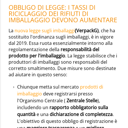
OBBLIGO DI LEGGE: I TASSI DI
RICICLAGGIO DEI RIFIUTI DI
IMBALLAGGIO DEVONO AUMENTARE
La
nuova legge sugli imballaggi
(VerpackG)
, che ha
sostituito l'ordinanza sugli imballaggi, è in vigore
dal 2019. Essa ruota essenzialmente intorno alla
regolamentazione della
responsabilità del
prodotto per l'imballaggio
. La legge stabilisce che i
produttori di imballaggi sono responsabili del
corretto smaltimento. Due misure sono destinate
ad aiutare in questo senso:
Chiunque metta sul mercato
prodotti di
imballaggio
deve registrarsi presso
l'Organismo Centrale (
Zentrale Stelle
),
includendo un
rapporto obbligatorio sulla
quantità
e una
dichiarazione di completezza
.
L'obiettivo di questo obbligo di registrazione è
una
maggiore trasparenza
e un
migliore