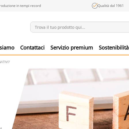
roduzione in tempi record
Qualità dal 1961
Annunci
Prodo
 siamo
Contattaci
Servizio premium
Sostenibilità
ATIVI?
!