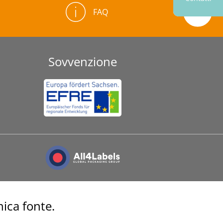
FAQ
Sovvenzione
nica fonte.