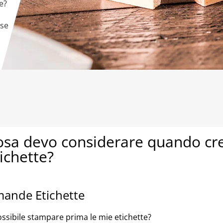
e?
sse
sa devo considerare quando creo
ichette?
ande Etichette
ossibile stampare prima le mie etichette?