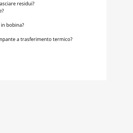
sciare residui?
e?
 in bobina?
ampante a trasferimento termico?