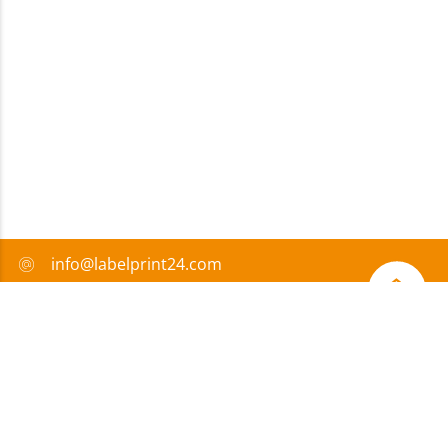
info@labelprint24.com
+33 982 99 61 59
FAQ
Moyens de paiement