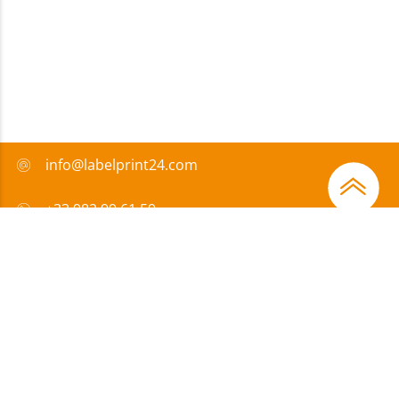
info@labelprint24.com
+33 982 99 61 59
FAQ
Moyens de paiement
Certificats
Subvention