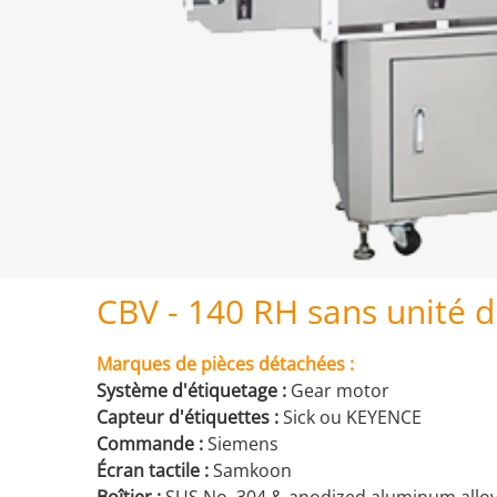
CBV - 140 RH sans unité 
Marques de pièces détachées :
Système d'étiquetage :
Gear motor
Capteur d'étiquettes :
Sick ou KEYENCE
Commande :
Siemens
Écran tactile :
Samkoon
Boîtier :
SUS No. 304 & anodized aluminum allo