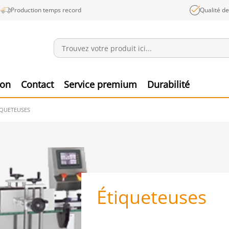
Production temps record
Qualité d
Annonces
Produ
ion
Contact
Service premium
Durabilité
IQUETEUSES
Étiqueteuses