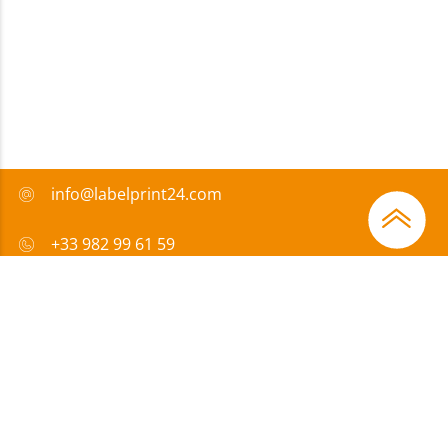
info@labelprint24.com
+33 982 99 61 59
FAQ
Moyens de paiement
Certificats
Subvention