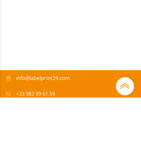
info@labelprint24.com
+33 982 99 61 59
FAQ
Moyens de paiement