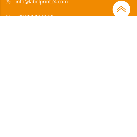
info@labelprint24.com
+33 982 99 61 59
FAQ
Moyens de paiement
Certificats
Subvention
Mentions
|
Protection des
|
Conditions générales de vente et
Légales
données
de livraison (CGDVL)