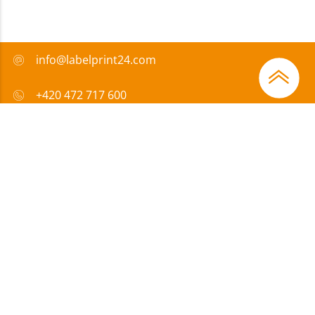
info@labelprint24.com
+420 472 717 600
FAQ
Způsob platby
Certifikáty
Přispíváme