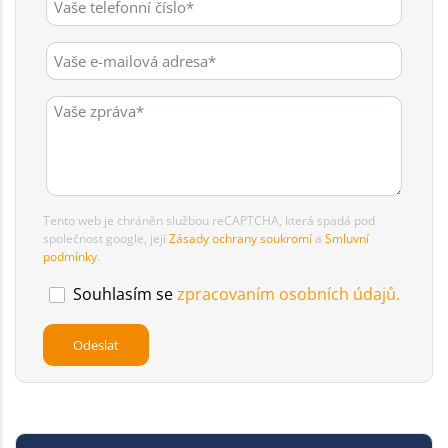
Tento web je chráněn službou reCAPTCHA, která spadá pod
společnost google, její
Zásady ochrany soukromí
a
Smluvní
podmínky
.
Souhlasím se
zpracovaním osobních údajů.