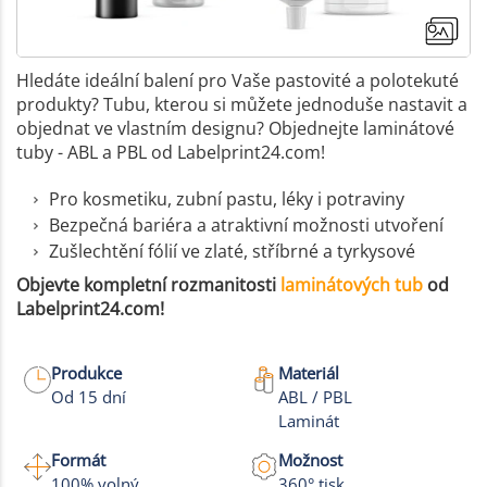
Hledáte ideální balení pro Vaše pastovité a polotekuté
produkty? Tubu, kterou si můžete jednoduše nastavit a
objednat ve vlastním designu? Objednejte laminátové
tuby - ABL a PBL od Labelprint24.com!
Pro kosmetiku, zubní pastu, léky i potraviny
Bezpečná bariéra a atraktivní možnosti utvoření
Zušlechtění fólií ve zlaté, stříbrné a tyrkysové
Objevte kompletní rozmanitosti
laminátových tub
od
Labelprint24.com!
Produkce
Materiál
Od 15 dní
ABL / PBL
Laminát
Formát
Možnost
100% volný
360° tisk