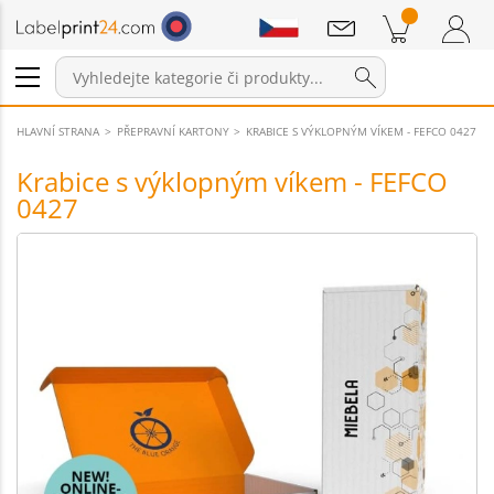
Sdělení
Položky v košíku
Nákupní Košík
Přihlášení / Registrace
HLAVNÍ STRANA
PŘEPRAVNÍ KARTONY
KRABICE S VÝKLOPNÝM VÍKEM - FEFCO 0427
Krabice s výklopným víkem - FEFCO
0427