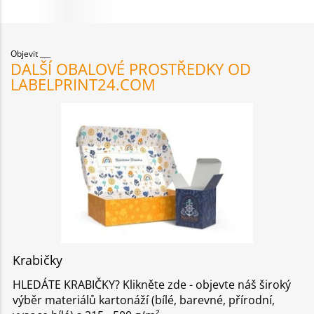
Objevit
DALŠÍ OBALOVÉ PROSTŘEDKY OD
LABELPRINT24.COM
Krabičky
HLEDÁTE KRABIČKY? Klikněte zde - objevte náš široký
výběr materiálů kartonáží (bílé, barevné, přírodní,