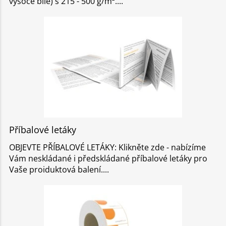
vysoce bílé) s 215 - 500 g/m².
Příbalové letáky
OBJEVTE PŘÍBALOVÉ LETÁKY: Klikněte zde - nabízíme
Vám neskládané i předskládané příbalové letáky pro
Vaše proiduktová balení.