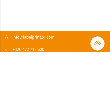
info@labelprint24.com
+420 472 717 600
FAQ
Způsob platby
Certifikáty
Přispíváme