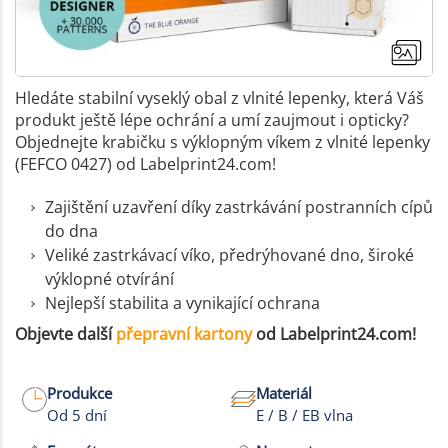
Hledáte stabilní vyseklý obal z vlnité lepenky, která Váš
produkt ještě lépe ochrání a umí zaujmout i opticky?
Objednejte krabičku s výklopným víkem z vlnité lepenky
(FEFCO 0427) od Labelprint24.com!
Zajištění uzavření díky zastrkávání postranních cípů
do dna
Veliké zastrkávací víko, předrýhované dno, široké
výklopné otvírání
Nejlepší stabilita a vynikající ochrana
Objevte další
přepravní kartony
od Labelprint24.com!
Produkce
Materiál
+23
Od 5 dní
E / B / EB vlna
Více fotek