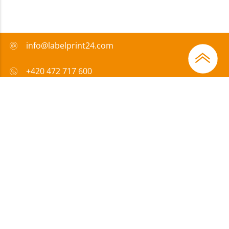
info@labelprint24.com
+420 472 717 600
FAQ
Způsob platby
Certifikáty
Přispíváme