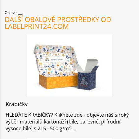
Objevit
DALŠÍ OBALOVÉ PROSTŘEDKY OD
LABELPRINT24.COM
Krabičky
HLEDÁTE KRABIČKY? Klikněte zde - objevte náš široký
výběr materiálů kartonáží (bílé, barevné, přírodní,
vysoce bílé) s 215 - 500 g/m².