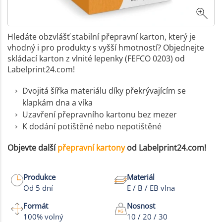
Hledáte obzvlášť stabilní přepravní karton, který je
vhodný i pro produkty s vyšší hmotností? Objednejte
skládací karton z vlnité lepenky (FEFCO 0203) od
Labelprint24.com!
Dvojitá šířka materiálu díky překrývajícím se
klapkám dna a víka
Uzavření přepravního kartonu bez mezer
K dodání potištěné nebo nepotištěné
Objevte další
přepravní kartony
od Labelprint24.com!
Produkce
Materiál
Od 5 dní
E / B / EB vlna
Formát
Nosnost
100% volný
10 / 20 / 30