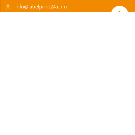
info@labelprint24.com
+39 029 71 32 210
FAQ
Metodi di pagamento
Certificazione
Sovvenzione
Informazioni
|
Protezione dei
|
Condizioni
legali
dati
generali