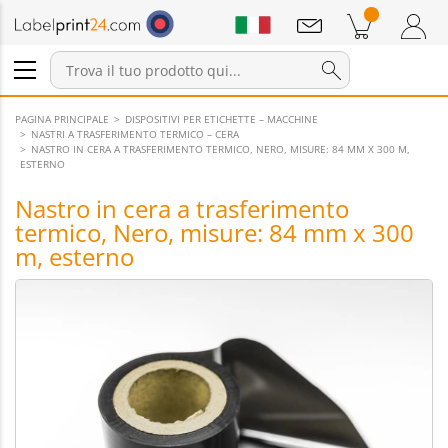
Annunci
Prodotti nel carrello
Carrello
Accedi / Registrati
PAGINA PRINCIPALE
DISPOSITIVI PER ETICHETTE – MACCHINE
NASTRI A TRASFERIMENTO TERMICO – CERA
NASTRO IN CERA A TRASFERIMENTO TERMICO, NERO, MISURE: 84 MM X 300 M,
ESTERNO
Nastro in cera a trasferimento
termico, Nero, misure: 84 mm x 300
m, esterno