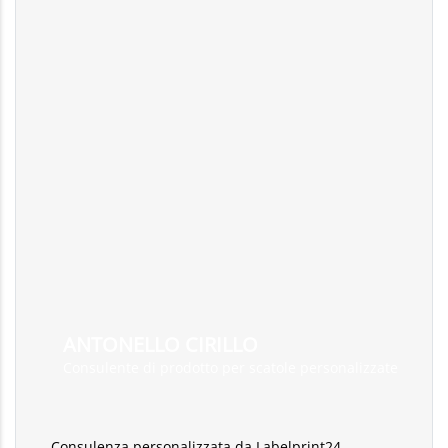
ANTONELLO CIRILLO
Consulente di prodotto per scatole personalizzate
Consulenza personalizzata da Labelprint24