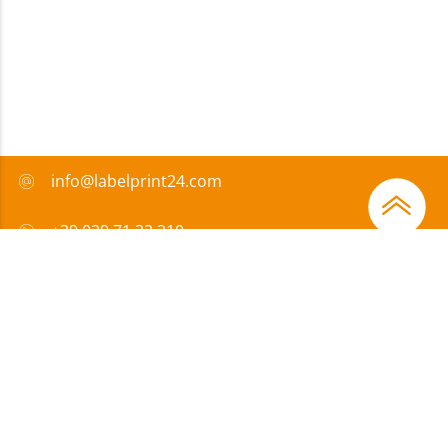
info@labelprint24.com
+39 029 71 32 210
FAQ
Metodi di pagamento
Certificazione
Sovvenzione